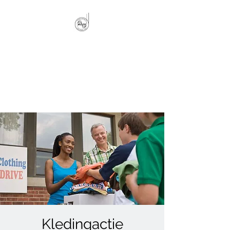
MOVING BAASRODE
rope skipping, dans,
knuffelturnen, multimove, BBB
en Tabata
Kledingactie