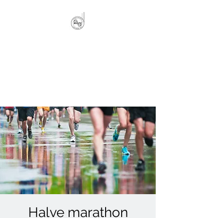
MOVING BAASRODE
rope skipping, dans,
knuffelturnen, multimove, BBB
en Tabata
Halve marathon